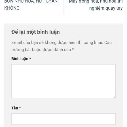
BỒN NHŨ HÓA, HÚT CHÂN
Máy đồng hóa, nhũ hóa thí
KHÔNG
nghiệm quay tay
Để lại một bình luận
Email của bạn sẽ không được hiển thị công khai.
Các
trường bắt buộc được đánh dấu
*
Bình luận
*
Tên
*