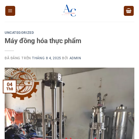
Chuyển
đến
nội
dung
UNCATEGORIZED
Máy đồng hóa thực phẩm
ĐÃ ĐĂNG TRÊN
THÁNG 8 4, 2025
BỞI
ADMIN
04
Th8