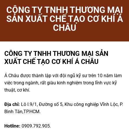
CÔNG TY TNHH THƯƠNG MẠI
SẢN XUẤT CHẾ TẠO CƠ KHÍ Á
CHÂU
CÔNG TY TNHH THƯƠNG MẠI SẢN
XUẤT CHẾ TẠO CƠ KHÍ Á CHÂU
Á Châu được thành lập với đội ngũ kỹ sư trên 10 năm làm
việc trong ngành, rất giàu kinh nghiệm trong lĩnh vực kỹ
thuật, cơ khí.
Địa chỉ:
Lô I.9/1, Đường số 5, Khu công nghiệp Vĩnh Lộc, P.
Bình Tân,TP.HCM.
Hotline:
0909.792.905.