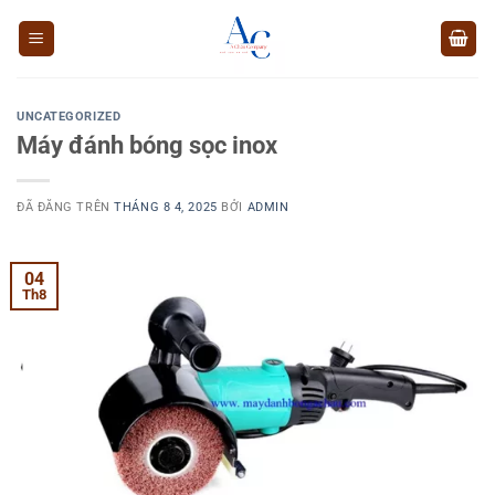
Chuyển
đến
nội
dung
UNCATEGORIZED
Máy đánh bóng sọc inox
ĐÃ ĐĂNG TRÊN
THÁNG 8 4, 2025
BỞI
ADMIN
04
Th8