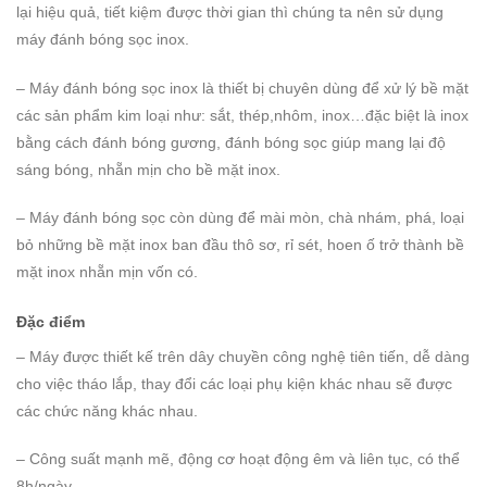
lại hiệu quả, tiết kiệm được thời gian thì chúng ta nên sử dụng
máy đánh bóng sọc inox.
– Máy đánh bóng sọc inox là thiết bị chuyên dùng để xử lý bề mặt
các sản phẩm kim loại như: sắt, thép,nhôm, inox…đặc biệt là inox
bằng cách đánh bóng gương, đánh bóng sọc giúp mang lại độ
sáng bóng, nhẵn mịn cho bề mặt inox.
– Máy đánh bóng sọc còn dùng để mài mòn, chà nhám, phá, loại
bỏ những bề mặt inox ban đầu thô sơ, rỉ sét, hoen ố trở thành bề
mặt inox nhẵn mịn vốn có.
Đặc điểm
– Máy được thiết kế trên dây chuyền công nghệ tiên tiến, dễ dàng
cho việc tháo lắp, thay đổi các loại phụ kiện khác nhau sẽ được
các chức năng khác nhau.
– Công suất mạnh mẽ, động cơ hoạt động êm và liên tục, có thể
8h/ngày.