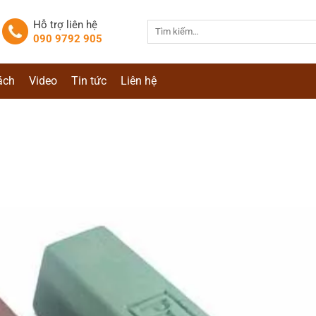
Hỗ trợ liên hệ
Tìm
090 9792 905
kiếm:
ách
Video
Tin tức
Liên hệ