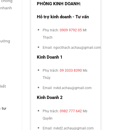
h chóng
PHÒNG KINH DOANH:
ỏ nhanh
Hỗ trợ kinh doanh - Tư vấn
Phụ trách:
0909 9792 05
Mr
Thạch
thường
Email: ngocthach.achau@gmail.com
Kinh Doanh 1
Phụ trách:
09 3333 8390
Ms
Thúy
 kết
Email: nvkd.achau@gmail.com
Kinh Doanh 2
 tư
Phụ trách:
0982 777 642
Ms
Quyên
Email: nvkd2.achau@gmail.com