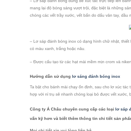
– Lơ sáp đánh bóng dùng để xúc tác trực tiếp lên bán
mang lại độ bóng sáng vượt trội, đặc biệt là những sả
chóng các vết trầy xước, vết bẩn do dấu vân tay, dầu 
– Lơ sáp đánh bóng inox có dạng hình chữ nhật, thiết
có màu xanh, trắng hoặc nâu.
– Được cấu tạo từ các hạt mài mềm mịn crom và nike
Hướng dẫn sử dụng
lơ sáng đánh bóng inox
Ta bật cho bánh mài chạy ổn định, sau cho lơ xúc tác 
hợp với nỉ trụ sẽ nhanh chóng loại bỏ được vết xước, 
Công ty Á Châu chuyên cung cấp các loại
lơ sáp 
vấn kỹ hơn và biết thêm thông tin chi tiết sản phẩ
Mọi chi tiết xin vui lòng liên hệ