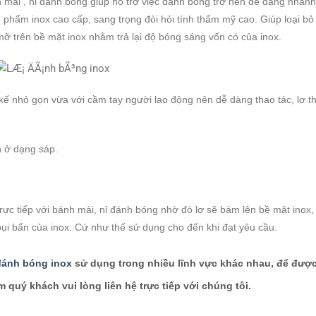
h mài , nỉ đánh bóng giúp hỗ trợ việc đánh bóng trở nên dễ dàng nhan
n phẩm inox cao cấp, sang trọng đòi hỏi tính thẩm mỹ cao. Giúp loại b
mỡ trên bề mặt inox nhằm trả lại độ bóng sáng vốn có của inox.
 kế nhỏ gọn vừa với cầm tay người lao động nên dễ dàng thao tác, lơ 
n ở dạng sáp.
trực tiếp với bánh mài, nỉ đánh bóng nhờ đó lơ sẽ bám lên bề mặt inox,
bụi bẩn của inox. Cứ như thế sử dụng cho đến khi đạt yêu cầu.
đánh bóng inox
sử dụng trong nhiều lĩnh vực khác nhau, để được
m quý khách vui lòng liên hệ trực tiếp với chúng tôi.