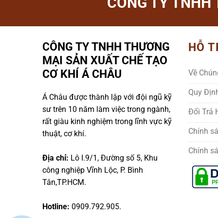
CÔNG TY TNHH 
CÔNG TY TNHH THƯƠNG
HỖ T
MẠI SẢN XUẤT CHẾ TẠO
CƠ KHÍ Á CHÂU
Về Chún
Quy Địn
Á Châu được thành lập với đội ngũ kỹ
sư trên 10 năm làm việc trong ngành,
Đổi Trả
rất giàu kinh nghiệm trong lĩnh vực kỹ
Chính s
thuật, cơ khí.
Chính s
Địa chỉ:
Lô I.9/1, Đường số 5, Khu
công nghiệp Vĩnh Lộc, P. Bình
Tân,TP.HCM.
Hotline:
0909.792.905.