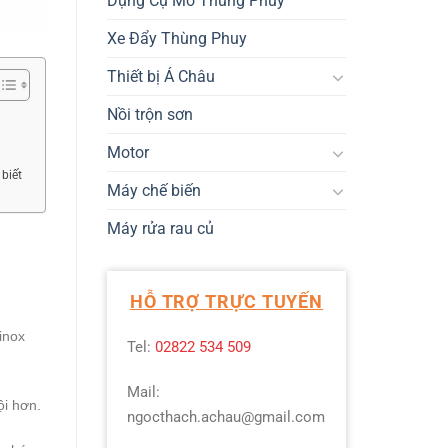
Dụng Cụ Mở Thùng Phuy
Xe Đẩy Thùng Phuy
Thiết bị Á Châu
Nồi trộn sơn
Motor
biết
Máy chế biến
Máy rửa rau củ
HỖ TRỢ TRỰC TUYẾN
inox
Tel:
02822 534 509
Mail:
ội hơn.
ngocthach.achau@gmail.com