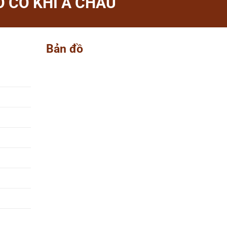
 CƠ KHÍ Á CHÂU
Bản đồ