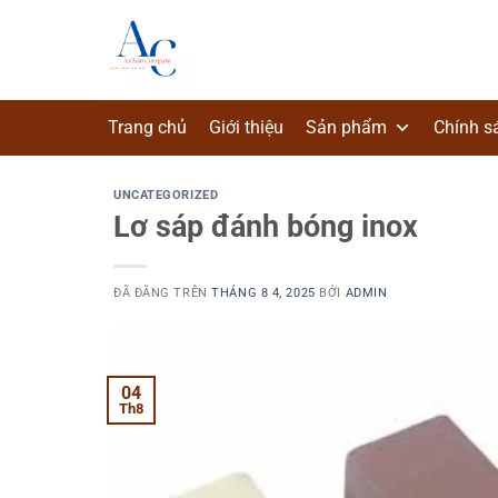
Chuyển
đến
nội
dung
Trang chủ
Giới thiệu
Sản phẩm
Chính s
UNCATEGORIZED
Lơ sáp đánh bóng inox
ĐÃ ĐĂNG TRÊN
THÁNG 8 4, 2025
BỞI
ADMIN
04
Th8