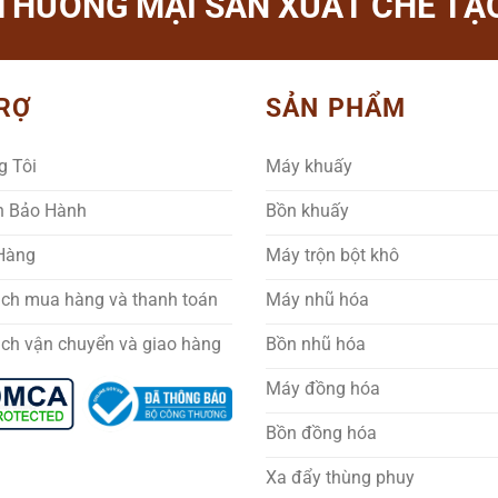
THƯƠNG MẠI SẢN XUẤT CHẾ TẠO
RỢ
SẢN PHẨM
g Tôi
Máy khuấy
h Bảo Hành
Bồn khuấy
 Hàng
Máy trộn bột khô
ách mua hàng và thanh toán
Máy nhũ hóa
ách vận chuyển và giao hàng
Bồn nhũ hóa
Máy đồng hóa
Bồn đồng hóa
Xa đẩy thùng phuy