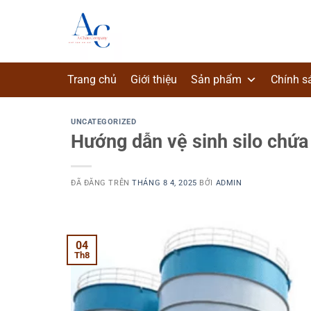
Chuyển
đến
nội
dung
Trang chủ
Giới thiệu
Sản phẩm
Chính s
UNCATEGORIZED
Hướng dẫn vệ sinh silo chứ
ĐÃ ĐĂNG TRÊN
THÁNG 8 4, 2025
BỞI
ADMIN
04
Th8