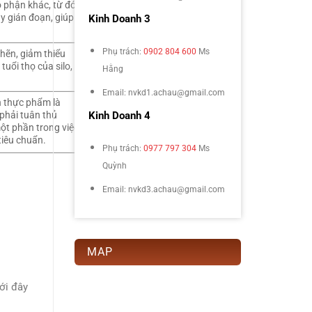
ộ phận khác, từ đó
y gián đoạn, giúp
Kinh Doanh 3
Phụ trách:
0902 804 600
Ms
ghẽn, giảm thiểu
tuổi thọ của silo,
Hằng
Email: nvkd1.achau@gmail.com
n thực phẩm là
 phải tuân thủ
Kinh Doanh 4
một phần trong việc
tiêu chuẩn.
Phụ trách:
0977 797 304
Ms
Quỳnh
Email: nvkd3.achau@gmail.com
MAP
ới đây