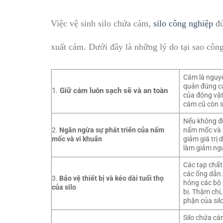
Việc vệ sinh silo chứa cám,
silo công nghiệp
đú
xuất cám. Dưới đây là những lý do tại sao công 
Cám là nguyê
quản đúng cá
1.
Giữ cám luôn sạch sẽ và an toàn
của động vật
cám cũ còn s
Nếu không đư
2.
Ngăn ngừa sự phát triển của nấm
nấm mốc và c
mốc và vi khuẩn
giảm giá trị 
làm giảm ngu
Các tạp chất 
các ống dẫn.
3.
Bảo vệ thiết bị và kéo dài tuổi thọ
hỏng các bộ p
của silo
bị. Thậm chí
phận của sil
Silo chứa cá