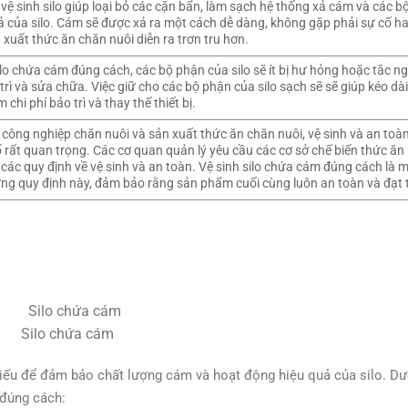
 vệ sinh silo giúp loại bỏ các cặn bẩn, làm sạch hệ thống xả cám và các b
ả của silo. Cám sẽ được xả ra một cách dễ dàng, không gặp phải sự cố ha
 xuất thức ăn chăn nuôi diễn ra trơn tru hơn.
silo chứa cám đúng cách, các bộ phận của silo sẽ ít bị hư hỏng hoặc tắc n
rì và sửa chữa. Việc giữ cho các bộ phận của silo sạch sẽ sẽ giúp kéo dài 
m chi phí bảo trì và thay thế thiết bị.
công nghiệp chăn nuôi và sản xuất thức ăn chăn nuôi, vệ sinh và an toà
 rất quan trọng. Các cơ quan quản lý yêu cầu các cơ sở chế biến thức ăn
các quy định về vệ sinh và an toàn. Vệ sinh silo chứa cám đúng cách là 
ng quy định này, đảm bảo rằng sản phẩm cuối cùng luôn an toàn và đạt 
Silo chứa cám
hiếu để đảm bảo chất lượng cám và hoạt động hiệu quả của silo. Dư
 đúng cách: