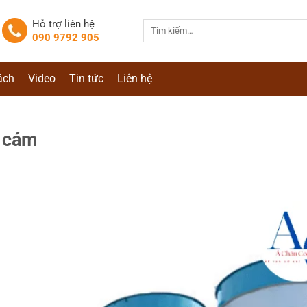
Hỗ trợ liên hệ
Tìm
090 9792 905
kiếm:
ách
Video
Tin tức
Liên hệ
a cám