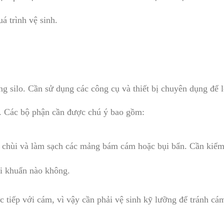
á trình vệ sinh.
ng silo. Cần sử dụng các công cụ và thiết bị chuyên dụng để l
i. Các bộ phận cần được chú ý bao gồm:
u chùi và làm sạch các mảng bám cám hoặc bụi bẩn. Cần kiểm
i khuẩn nào không.
ực tiếp với cám, vì vậy cần phải vệ sinh kỹ lưỡng để tránh cá