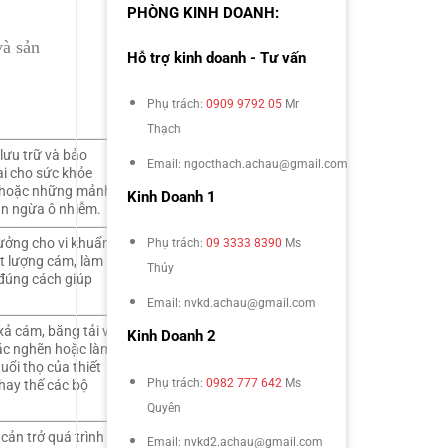
PHÒNG KINH DOANH:
và sản
Hỗ trợ kinh doanh - Tư vấn
Phụ trách:
0909 9792 05
Mr
Thạch
lưu trữ và bảo
Email: ngocthach.achau@gmail.com
i cho sức khỏe
ẩn hoặc những mảnh
Kinh Doanh 1
ăn ngừa ô nhiễm.
ưởng cho vi khuẩn,
Phụ trách:
09 3333 8390
Ms
ất lượng cám, làm
Thúy
o đúng cách giúp
Email: nvkd.achau@gmail.com
 xả cám, băng tải và
Kinh Doanh 2
tắc nghẽn hoặc làm
uổi thọ của thiết
Phụ trách:
0982 777 642
Ms
thay thế các bộ
Quyên
cản trở quá trình
Email: nvkd2.achau@gmail.com