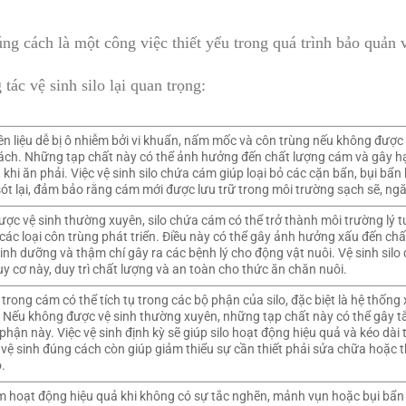
ng cách là một công việc thiết yếu trong quá trình bảo quản 
tác vệ sinh silo lại quan trọng:
n liệu dễ bị ô nhiễm bởi vi khuẩn, nấm mốc và côn trùng nếu không được 
ch. Những tạp chất này có thể ảnh hưởng đến chất lượng cám và gây hạ
 khi ăn phải. Việc vệ sinh silo chứa cám giúp loại bỏ các cặn bẩn, bụi b
ót lại, đảm bảo rằng cám mới được lưu trữ trong môi trường sạch sẽ, ng
ợc vệ sinh thường xuyên, silo chứa cám có thể trở thành môi trường lý t
ác loại côn trùng phát triển. Điều này có thể gây ảnh hưởng xấu đến ch
dinh dưỡng và thậm chí gây ra các bệnh lý cho động vật nuôi. Vệ sinh sil
y cơ này, duy trì chất lượng và an toàn cho thức ăn chăn nuôi.
trong cám có thể tích tụ trong các bộ phận của silo, đặc biệt là hệ thống
 Nếu không được vệ sinh thường xuyên, những tạp chất này có thể gây 
hận này. Việc vệ sinh định kỳ sẽ giúp silo hoạt động hiệu quả và kéo dài t
, vệ sinh đúng cách còn giúp giảm thiểu sự cần thiết phải sửa chữa hoặc 
o.
m hoạt động hiệu quả khi không có sự tắc nghẽn, mảnh vụn hoặc bụi bẩn 