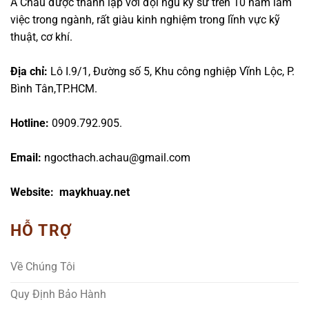
Á Châu được thành lập với đội ngũ kỹ sư trên 10 năm làm
việc trong ngành, rất giàu kinh nghiệm trong lĩnh vực kỹ
thuật, cơ khí.
Địa chỉ:
Lô I.9/1, Đường số 5, Khu công nghiệp Vĩnh Lộc, P.
Bình Tân,TP.HCM.
Hotline:
0909.792.905.
Email:
ngocthach.achau@gmail.com
Website: maykhuay.net
HỖ TRỢ
Về Chúng Tôi
Quy Định Bảo Hành