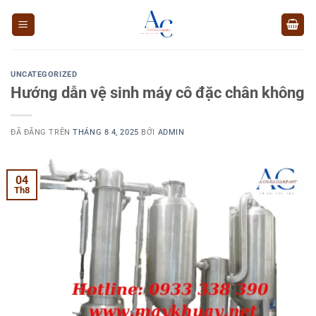
Chuyển
đến
nội
dung
UNCATEGORIZED
Hướng dẫn vệ sinh máy cô đặc chân không
ĐÃ ĐĂNG TRÊN
THÁNG 8 4, 2025
BỞI
ADMIN
04
Th8