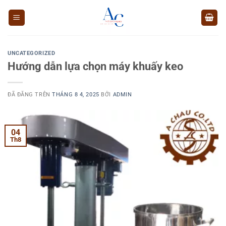
Chuyển
đến
nội
dung
UNCATEGORIZED
Hướng dẫn lựa chọn máy khuấy keo
ĐÃ ĐĂNG TRÊN
THÁNG 8 4, 2025
BỞI
ADMIN
04
Th8