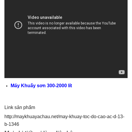
Máy Khuấy sơn 300-2000 lít
Link sản phẩm
http://maykhuayachau.net/may-khuay-toc-do-cao-ac-d-13-
b-1346