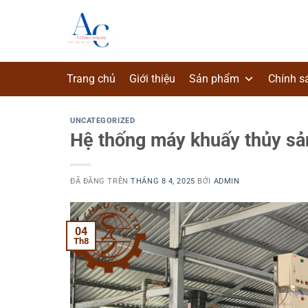
Chuyển
đến
nội
dung
Trang chủ
Giới thiệu
Sản phẩm
Chính s
UNCATEGORIZED
Hệ thống máy khuấy thủy sả
ĐÃ ĐĂNG TRÊN
THÁNG 8 4, 2025
BỞI
ADMIN
04
Th8