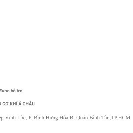
ể được hỗ trợ
 CƠ KHÍ Á CHÂU
iệp Vĩnh Lộc, P. Bình Hưng Hòa B, Quận Bình Tân,TP.HCM