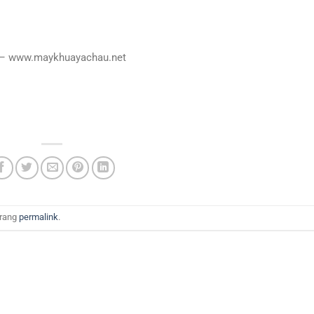
 – www.maykhuayachau.net
trang
permalink
.