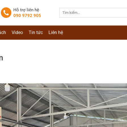
Hỗ trợ liên hệ
Tìm
090 9792 905
kiếm:
ách
Video
Tin tức
Liên hệ
n