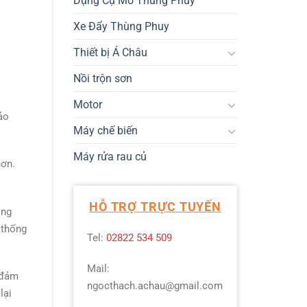
Dụng Cụ Mở Thùng Phuy
Xe Đẩy Thùng Phuy
Thiết bị Á Châu
Nồi trộn sơn
Motor
ảo
Máy chế biến
Máy rửa rau củ
hơn.
HỖ TRỢ TRỰC TUYẾN
áng
 thống
Tel:
02822 534 509
Mail:
 đảm
ngocthach.achau@gmail.com
lại