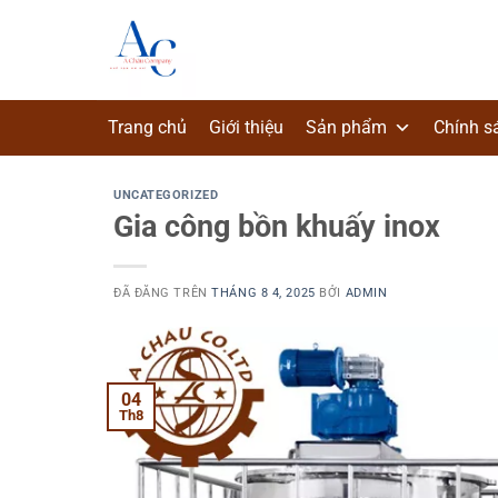
Chuyển
đến
nội
dung
Trang chủ
Giới thiệu
Sản phẩm
Chính s
UNCATEGORIZED
Gia công bồn khuấy inox
ĐÃ ĐĂNG TRÊN
THÁNG 8 4, 2025
BỞI
ADMIN
04
Th8