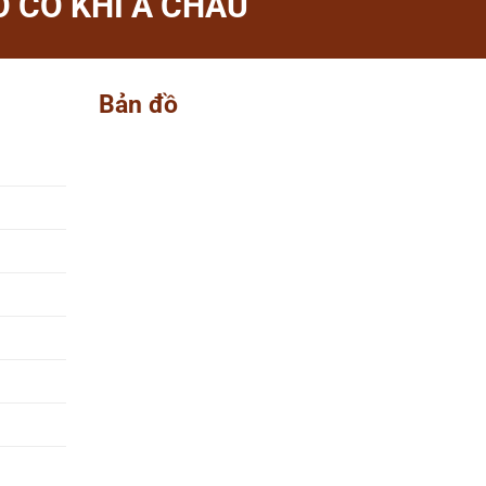
 CƠ KHÍ Á CHÂU
Bản đồ