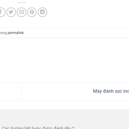
trang
permalink
.
Máy đánh sọc in
.
Các trường bắt buộc được đánh dấu
*