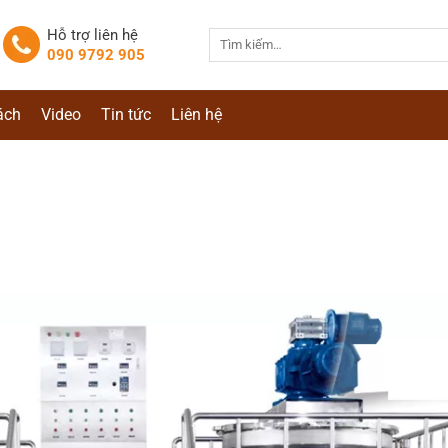
Hỗ trợ liên hệ
Tìm
090 9792 905
kiếm:
ách
Video
Tin tức
Liên hệ