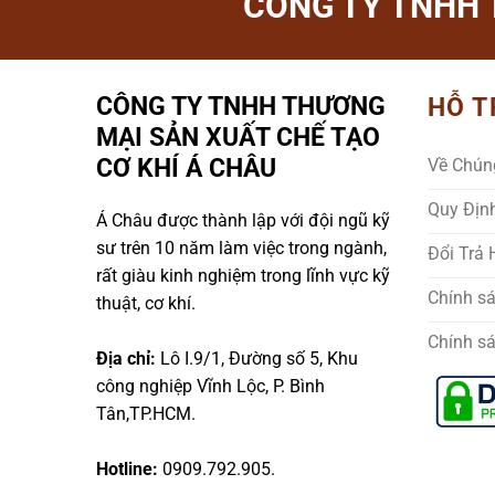
CÔNG TY TNHH 
CÔNG TY TNHH THƯƠNG
HỖ T
MẠI SẢN XUẤT CHẾ TẠO
CƠ KHÍ Á CHÂU
Về Chún
Quy Địn
Á Châu được thành lập với đội ngũ kỹ
sư trên 10 năm làm việc trong ngành,
Đổi Trả
rất giàu kinh nghiệm trong lĩnh vực kỹ
Chính s
thuật, cơ khí.
Chính s
Địa chỉ:
Lô I.9/1, Đường số 5, Khu
công nghiệp Vĩnh Lộc, P. Bình
Tân,TP.HCM.
Hotline:
0909.792.905.