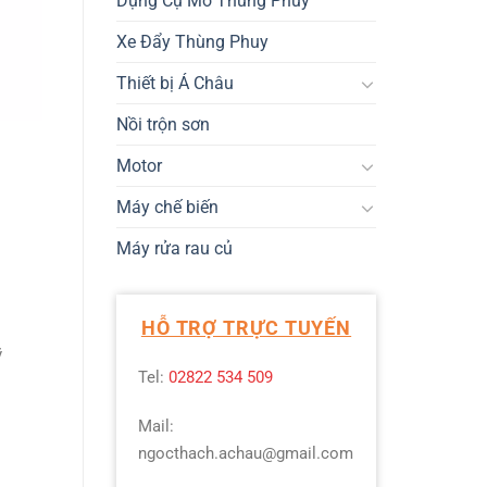
Dụng Cụ Mở Thùng Phuy
Xe Đẩy Thùng Phuy
Thiết bị Á Châu
Nồi trộn sơn
Motor
Máy chế biến
Máy rửa rau củ
HỖ TRỢ TRỰC TUYẾN
ỹ
Tel:
02822 534 509
Mail:
ngocthach.achau@gmail.com