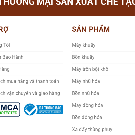
THƯƠNG MẠI SẢN XUẤT CHẾ TẠO
RỢ
SẢN PHẨM
g Tôi
Máy khuấy
h Bảo Hành
Bồn khuấy
 Hàng
Máy trộn bột khô
ách mua hàng và thanh toán
Máy nhũ hóa
ách vận chuyển và giao hàng
Bồn nhũ hóa
Máy đồng hóa
Bồn đồng hóa
Xa đẩy thùng phuy