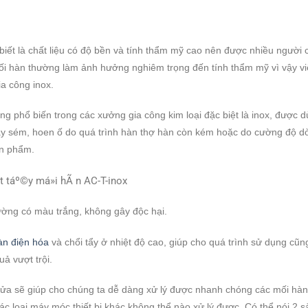
biết là chất liệu có độ bền và tính thẩm mỹ cao nên được nhiều người 
mối hàn thường làm ảnh hưởng nghiêm trọng đến tính thẩm mỹ vì vậy vi
ia công inox.
 phổ biến trong các xưởng gia công kim loại đặc biệt là inox, được 
 cháy sém, hoen ố do quá trình hàn thợ hàn còn kém hoặc do cường độ d
ản phẩm.
hường có màu trắng, không gây độc hại.
àn điện hóa
và chổi tẩy ở nhiệt độ cao, giúp cho quá trình sử dụng cũ
ả vượt trội.
y rửa sẽ giúp cho chúng ta dễ dàng xử lý được nhanh chóng các mối hà
các loại máy móc thiết bị khác không thể nào xử lý được. Có thể nói 2 s