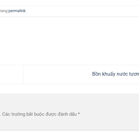
trang
permalink
.
Bồn khuấy nước tươ
.
Các trường bắt buộc được đánh dấu
*