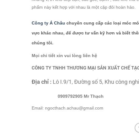
phẩm này kết hợp với nhau là một cặp đôi hoàn hảo.
Công ty Á Châu
chuyên cung cấp các loại móc móc,
vực khác nhau, để được tư vấn kỹ hơn và biết thêm
chúng tôi.
Mọi chi tiết xin vui lòng liên hệ
CÔNG TY TNHH THƯƠNG MẠI SẢN XUẤT CHẾ TẠO
Địa chỉ :
Lô I.9/1, Đường số 5, Khu công ng
0909792905 Mr Thạch
Email: ngocthach.achau@gmail.com