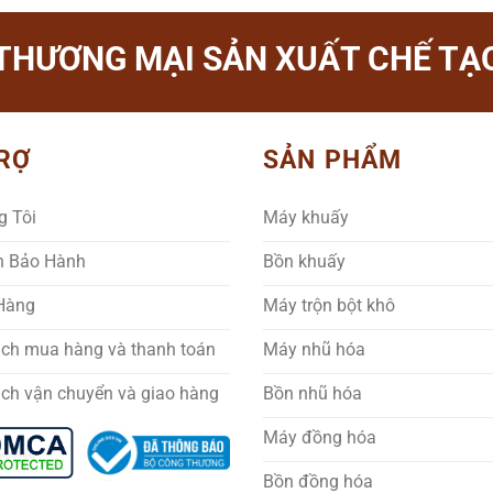
THƯƠNG MẠI SẢN XUẤT CHẾ TẠO
RỢ
SẢN PHẨM
g Tôi
Máy khuấy
h Bảo Hành
Bồn khuấy
 Hàng
Máy trộn bột khô
ách mua hàng và thanh toán
Máy nhũ hóa
ách vận chuyển và giao hàng
Bồn nhũ hóa
Máy đồng hóa
Bồn đồng hóa