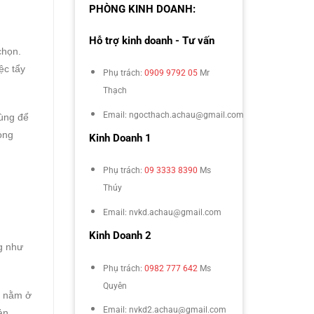
PHÒNG KINH DOANH:
Hỗ trợ kinh doanh - Tư vấn
chọn.
ệc tẩy
Phụ trách:
0909 9792 05
Mr
Thạch
Email: ngocthach.achau@gmail.com
dùng để
òng
Kinh Doanh 1
Phụ trách:
09 3333 8390
Ms
Thúy
Email: nvkd.achau@gmail.com
Kinh Doanh 2
ng như
Phụ trách:
0982 777 642
Ms
Quyên
n nằm ở
Email: nvkd2.achau@gmail.com
ản