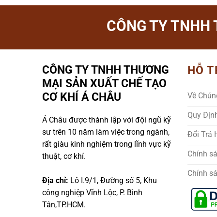
CÔNG TY TNHH 
CÔNG TY TNHH THƯƠNG
HỖ T
MẠI SẢN XUẤT CHẾ TẠO
CƠ KHÍ Á CHÂU
Về Chún
Quy Địn
Á Châu được thành lập với đội ngũ kỹ
sư trên 10 năm làm việc trong ngành,
Đổi Trả
rất giàu kinh nghiệm trong lĩnh vực kỹ
Chính s
thuật, cơ khí.
Chính s
Địa chỉ:
Lô I.9/1, Đường số 5, Khu
công nghiệp Vĩnh Lộc, P. Bình
Tân,TP.HCM.