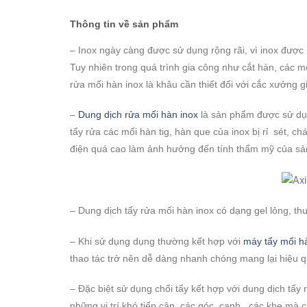
Thông tin về sản phẩm
– Inox ngày càng được sử dụng rộng rãi, vì inox được 
Tuy nhiên trong quá trình gia công như cắt hàn, các 
rửa mối hàn inox là khâu cần thiết đối với cắc xưởng g
–
Dung dịch rửa mối hàn inox
là sản phẩm được sử dụng
tẩy rửa các mối hàn tig, hàn que của inox bị rỉ sét,
điện quá cao làm ảnh hưởng đến tính thẩm mỹ của s
– Dung dịch tẩy rửa mối hàn inox có dạng gel lỏng, t
– Khi sử dụng dụng thường kết hợp với
máy tẩy mối h
thao tác trở nên dễ dàng nhanh chóng mang lại hiệu qu
– Đặc biệt sử dụng chổi tẩy kết hợp với dung dịch tẩ
những vị trí khó tiếp cận, các góc, cạnh , các khe mà 