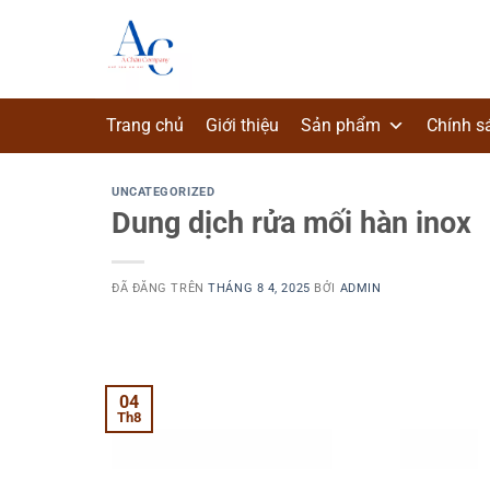
Chuyển
đến
nội
dung
Trang chủ
Giới thiệu
Sản phẩm
Chính s
UNCATEGORIZED
Dung dịch rửa mối hàn inox
ĐÃ ĐĂNG TRÊN
THÁNG 8 4, 2025
BỞI
ADMIN
04
Th8