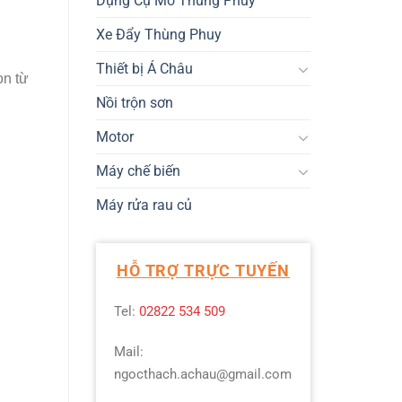
Dụng Cụ Mở Thùng Phuy
Xe Đẩy Thùng Phuy
Thiết bị Á Châu
ọn từ
Nồi trộn sơn
Motor
Máy chế biến
Máy rửa rau củ
HỖ TRỢ TRỰC TUYẾN
Tel:
02822 534 509
Mail:
ngocthach.achau@gmail.com