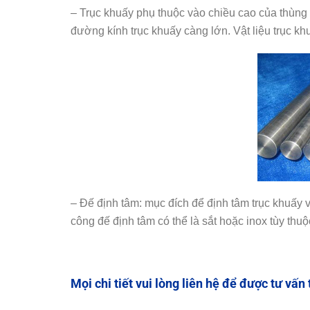
– Trục khuấy phụ thuộc vào chiều cao của thùng 
đường kính trục khuấy càng lớn. Vật liệu trục kh
– Đế định tâm: mục đích để định tâm trục khuấy 
công đế định tâm có thể là sắt hoặc inox tùy thu
Mọi chi tiết vui lòng liên hệ để được tư vấn 