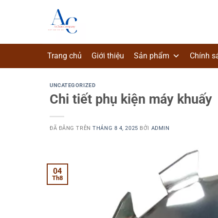
Chuyển
đến
nội
dung
Trang chủ
Giới thiệu
Sản phẩm
Chính s
UNCATEGORIZED
Chi tiết phụ kiện máy khuấy
ĐÃ ĐĂNG TRÊN
THÁNG 8 4, 2025
BỞI
ADMIN
04
Th8