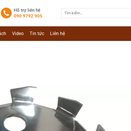
Hỗ trợ liên hệ
Tìm
090 9792 905
kiếm:
ách
Video
Tin tức
Liên hệ