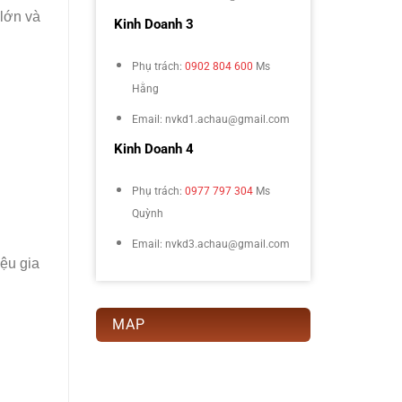
 lớn và
Kinh Doanh 3
Phụ trách:
0902 804 600
Ms
Hằng
Email: nvkd1.achau@gmail.com
Kinh Doanh 4
Phụ trách:
0977 797 304
Ms
Quỳnh
Email: nvkd3.achau@gmail.com
iệu gia
MAP