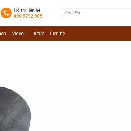
Hỗ trợ liên hệ
Tìm
090 9792 905
kiếm:
ách
Video
Tin tức
Liên hệ