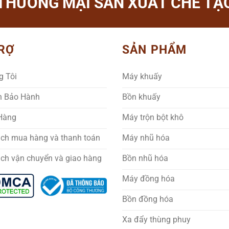
THƯƠNG MẠI SẢN XUẤT CHẾ TẠO
RỢ
SẢN PHẨM
g Tôi
Máy khuấy
h Bảo Hành
Bồn khuấy
 Hàng
Máy trộn bột khô
ách mua hàng và thanh toán
Máy nhũ hóa
ách vận chuyển và giao hàng
Bồn nhũ hóa
Máy đồng hóa
Bồn đồng hóa
Xa đẩy thùng phuy