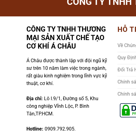
CÔNG TY TNHH 
CÔNG TY TNHH THƯƠNG
HỖ T
MẠI SẢN XUẤT CHẾ TẠO
CƠ KHÍ Á CHÂU
Về Chún
Quy Địn
Á Châu được thành lập với đội ngũ kỹ
sư trên 10 năm làm việc trong ngành,
Đổi Trả
rất giàu kinh nghiệm trong lĩnh vực kỹ
Chính s
thuật, cơ khí.
Chính s
Địa chỉ:
Lô I.9/1, Đường số 5, Khu
công nghiệp Vĩnh Lộc, P. Bình
Tân,TP.HCM.
Hotline:
0909.792.905.