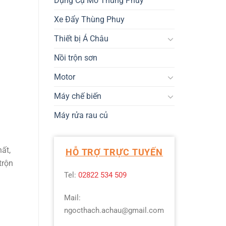
Dụng Cụ Mở Thùng Phuy
Xe Đẩy Thùng Phuy
Thiết bị Á Châu
Nồi trộn sơn
Motor
Máy chế biến
Máy rửa rau củ
ất,
HỖ TRỢ TRỰC TUYẾN
trộn
Tel:
02822 534 509
Mail:
ngocthach.achau@gmail.com