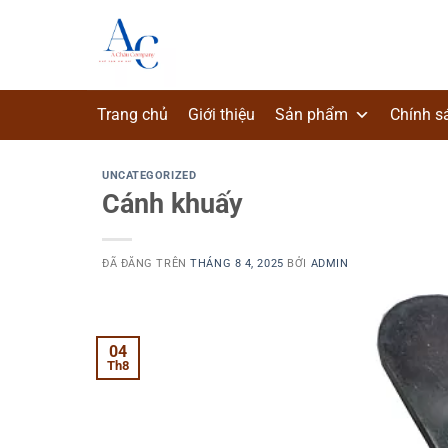
Chuyển
đến
nội
dung
Trang chủ
Giới thiệu
Sản phẩm
Chính s
UNCATEGORIZED
Cánh khuấy
ĐÃ ĐĂNG TRÊN
THÁNG 8 4, 2025
BỞI
ADMIN
04
Th8