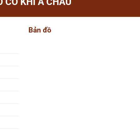
 CƠ KHÍ Á CHÂU
Bản đồ