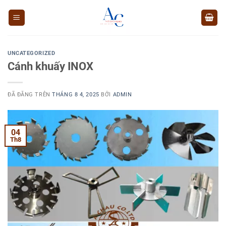
Chuyển
đến
nội
dung
UNCATEGORIZED
Cánh khuấy INOX
ĐÃ ĐĂNG TRÊN
THÁNG 8 4, 2025
BỞI
ADMIN
04
Th8