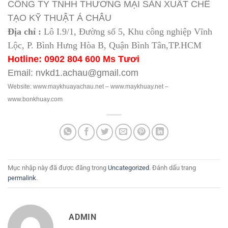
CÔNG TY TNHH THƯƠNG MẠI SẢN XUẤT CHẾ
TẠO KỸ THUẬT Á CHÂU
Địa chỉ :
Lô I.9/1, Đường số 5, Khu công nghiệp Vĩnh
Lộc, P. Bình Hưng Hòa B, Quận Bình Tân,TP.HCM
Hotline: 0902 804 600 Ms Tươi
Email: nvkd1.achau@gmail.com
Website: www.maykhuayachau.net – www.maykhuay.net –
www.bonkhuay.com
Mục nhập này đã được đăng trong
Uncategorized
. Đánh dấu trang
permalink
.
ADMIN