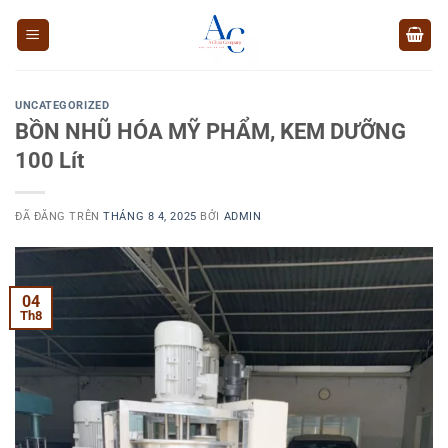
Chuyển
đến
nội
dung
UNCATEGORIZED
BỒN NHŨ HÓA MỸ PHẨM, KEM DƯỠNG
100 Lít
ĐÃ ĐĂNG TRÊN
THÁNG 8 4, 2025
BỞI
ADMIN
04
Th8