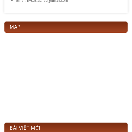
Email: nvkd3.achau@gmail.com
MAP
BÀI VIẾT MỚI