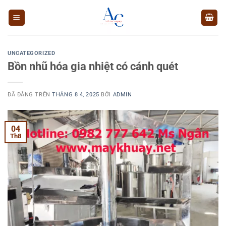
Chuyển
đến
nội
dung
UNCATEGORIZED
Bồn nhũ hóa gia nhiệt có cánh quét
ĐÃ ĐĂNG TRÊN
THÁNG 8 4, 2025
BỞI
ADMIN
04
Th8