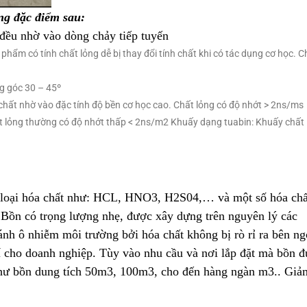
ng đặc điểm sau:
 đều nhờ vào dòng chảy tiếp tuyến 
phẩm có tính chất lỏng dễ bị thay đổi tính chất khi có tác dụng cơ học. C
ng góc 30 – 45º
 chất nhờ vào đặc tính độ bền cơ học cao. Chất lỏng có độ nhớt > 2ns/ms
ất lỏng thường có độ nhớt thấp < 2ns/m2 Khuấy dạng tuabin: Khuấy chất
 loại hóa chất như: HCL, HNO3, H2S04,… và một số hóa chấ
. Bồn có trọng lượng nhẹ, được xây dựng trên nguyên lý các 
nh ô nhiễm môi trường bởi hóa chất không bị rò rỉ ra bên ng
phí cho doanh nghiệp. Tùy vào nhu cầu và nơi lắp đặt mà bồn 
 như bồn dung tích 50m3, 100m3, cho đến hàng ngàn m3.. Giả