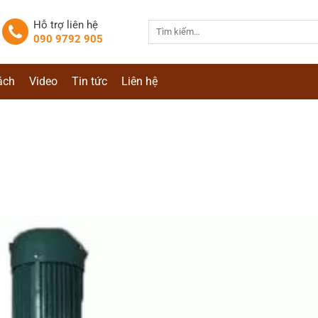
Hỗ trợ liên hệ
Tìm
090 9792 905
kiếm:
ách
Video
Tin tức
Liên hệ