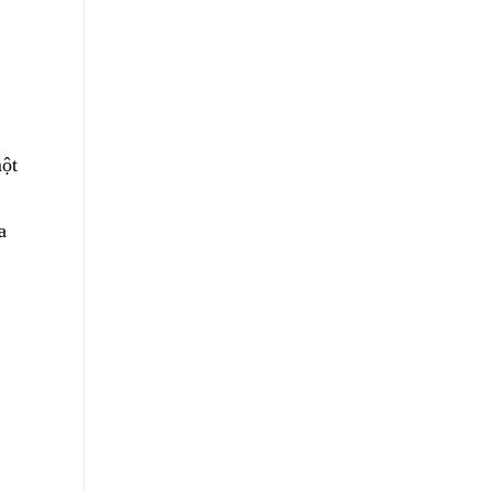
ột 
a 