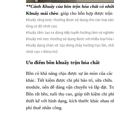
**Cánh Khuấy của bồn trộn hóa chất có nhữ
Khuấy mái chèo
: giúp cho hỗn hợp được trộn
Khuấy răng lược
: thường được sử dụng cho các loại sản 
lỏng có độ nhớt cao.
Khuấy tấm
: tạo ra dòng tiếp tuyến hướng tâm và nghiê
Khuấy mỏ neo
: thường sử dụng được với nhiều loại hóa
Khuấy dạng chân vịt
: tạo dòng chảy hướng trục lớn, ch
nhớt cao > 80ns/m2
Ưu điểm bồn khuấy trộn hóa chất
Bồn có khả năng chịu được sự ăn mòn của các
khác. Tiết kiệm được chi phí bảo trì, sửa chữa
module, nên dễ dàng vận chuyển và lắp đặt. Trá
Bồn rất bền, tuổi thọ cao, giúp tiết kiệm chi 
thiết kế với hình dạng, kích thước khác nhau
phí thuê nhân công.