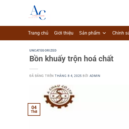
Chuyển
đến
nội
dung
Trang chủ
Giới thiệu
Sản phẩm
Chính s
UNCATEGORIZED
Bồn khuấy trộn hoá chất
ĐÃ ĐĂNG TRÊN
THÁNG 8 4, 2025
BỞI
ADMIN
04
Th8