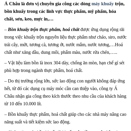
Á Châu là đơn vị chuyên gia công các dòng
máy khuấy
trộn,
bồn khuấy trong các lĩnh vực thực phẩm, mỹ phẩm, hóa
chất, sơn, keo, mực in,…
–
Bồn khuấy trộn thực phẩm, hoá chất
được ứng dụng rộng rãi
trong việc khuấy trộn nguyên liệu thực phẩm như cháo, siro, nước
trái cây, mứt, tương cà, tương ớt, nước mắm, nước tương,…Hoá
chất như xăng dầu, dung môi, phẩm màu, nước rửa chén,…..
– Vật liệu làm bồn là inox 304 dày, chống ăn mòn, hạn chế gỉ sét
phù hợp trong ngành thực phẩm, hoá chất.
– Do thị trường rộng lớn, sức lao động con người không đáp ứng
hết, từ đó các dụng cụ máy móc cần can thiệp vào, công ty Á
Châu nhận gia công theo kích thước theo nhu cầu của khách hàng
từ 10 đến 10.000 lít.
– Bồn khuấy thực phẩm, hoá chất giúp cho các nhà máy nâng cao
năng suất và tiết kiệm sức lao động.