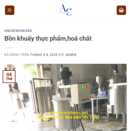
Chuyển
đến
nội
dung
UNCATEGORIZED
Bồn khuấy thực phẩm,hoá chất
ĐÃ ĐĂNG TRÊN
THÁNG 8 4, 2025
BỞI
ADMIN
04
Th8