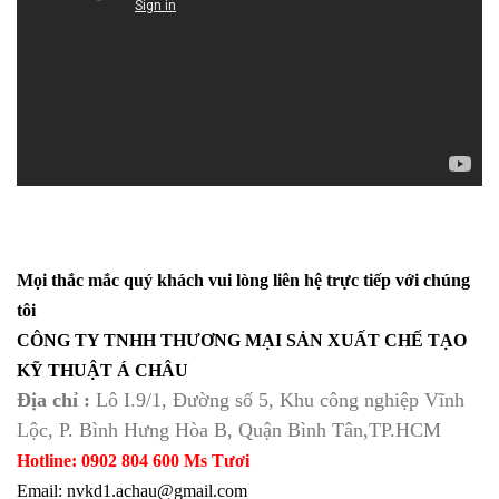
Mọi thắc mắc quý khách vui lòng liên hệ trực tiếp với chúng
tôi
CÔNG TY TNHH THƯƠNG MẠI SẢN XUẤT CHẾ TẠO
KỸ THUẬT Á CHÂU
Địa chỉ :
Lô I.9/1, Đường số 5, Khu công nghiệp Vĩnh
Lộc, P. Bình Hưng Hòa B, Quận Bình Tân,TP.HCM
Hotline: 0902 804 600 Ms Tươi
Email: nvkd1.achau@gmail.com