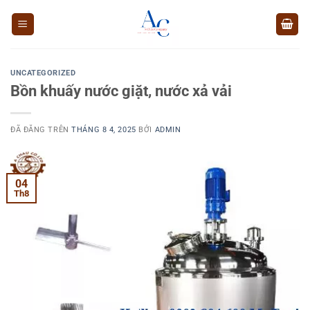
Chuyển
đến
nội
dung
UNCATEGORIZED
Bồn khuấy nước giặt, nước xả vải
ĐÃ ĐĂNG TRÊN
THÁNG 8 4, 2025
BỞI
ADMIN
04
Th8