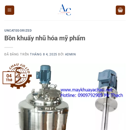
Chuyển
đến
nội
dung
UNCATEGORIZED
Bồn khuấy nhũ hóa mỹ phẩm
ĐÃ ĐĂNG TRÊN
THÁNG 8 4, 2025
BỞI
ADMIN
04
Th8