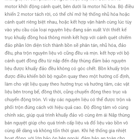
motor khởi động cánh quét, bên dưới là motor hũ hóa. Bộ điều
khiển 2 motor tách rời, có thể chỉ mở hệ thống nhũ hóa hoặc
cánh quét riêng biệt nhau, hoặc kết hợp vận hành cùng lúc tùy
vào yêu cầu của loại nguyên liệu đang sản xuất Với thiết kế
trục khuấy đồng hoá thông minh kết hợp với cánh quét chiếm
đảo phần lớn diện tích thành bồn sẽ phân tán, nhũ hóa, đảo
đều, pha trộn nguyên liệu vô cũng đều và mịn. kết hợp với bộ
cánh quét đồng đều từ nắp đến đáy thùng đảm bảo nguyên
liệu được khuấy đảo đều không có góc chết. Bồn khuấy trộn
được điều khiển bởi bộ nguồn quay theo một hướng cố định,
làm cho vật liệu quay theo hướng trục và hướng tâm, các vật
liệu bên trong bể, đồng thời, cũng chuyển động theo trục và
chuyển động tròn. Vì vậy các nguyên liệu có thể được trộn và
phối trộn đúng cách với hiệu quả cao. Độ đồng tâm vô cùng
chính xác, giúp quá trình khuấy đảo vô cùng êm ái Nắp thùng
bán nguyệt giúp cho quá trình cấp liệu và đổ liệu vào bồn vô
cùng dễ dàng và không tốn thời gian. Khi hệ thống gia nhiệt
hoạt động, với lớp bảo ôn bên ngoài, đảm bảo an toàn cho