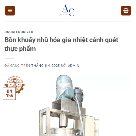
Chuyển
đến
nội
dung
UNCATEGORIZED
Bồn khuấy nhũ hóa gia nhiệt cánh quét
thực phẩm
ĐÃ ĐĂNG TRÊN
THÁNG 8 4, 2025
BỞI
ADMIN
04
Th8