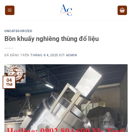
Chuyển
đến
nội
dung
UNCATEGORIZED
Bồn khuấy nghiêng thùng đổ liệu
ĐÃ ĐĂNG TRÊN
THÁNG 8 4, 2025
BỞI
ADMIN
04
Th8