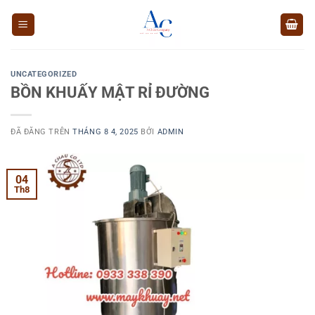
Chuyển
đến
nội
dung
UNCATEGORIZED
BỒN KHUẤY MẬT RỈ ĐƯỜNG
ĐÃ ĐĂNG TRÊN
THÁNG 8 4, 2025
BỞI
ADMIN
04
Th8