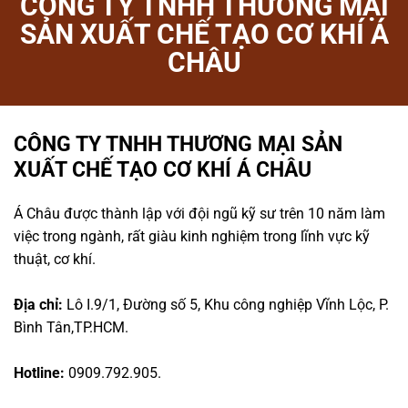
CÔNG TY TNHH THƯƠNG MẠI
SẢN XUẤT CHẾ TẠO CƠ KHÍ Á
CHÂU
CÔNG TY TNHH THƯƠNG MẠI SẢN
XUẤT CHẾ TẠO CƠ KHÍ Á CHÂU
Á Châu được thành lập với đội ngũ kỹ sư trên 10 năm làm
việc trong ngành, rất giàu kinh nghiệm trong lĩnh vực kỹ
thuật, cơ khí.
Địa chỉ:
Lô I.9/1, Đường số 5, Khu công nghiệp Vĩnh Lộc, P.
Bình Tân,TP.HCM.
Hotline:
0909.792.905.