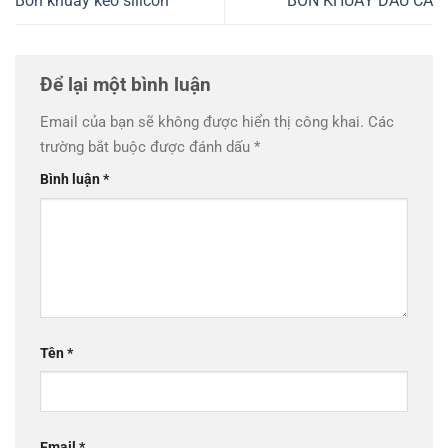
Bồn khuấy keo silicon
BỒN KHUẤY DẦU CÁ
Để lại một bình luận
Email của bạn sẽ không được hiển thị công khai.
Các
trường bắt buộc được đánh dấu
*
Bình luận
*
Tên
*
Email
*