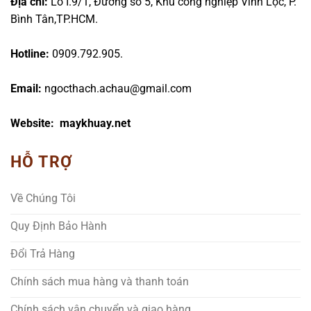
Địa chỉ:
Lô I.9/1, Đường số 5, Khu công nghiệp Vĩnh Lộc, P.
Bình Tân,TP.HCM.
Hotline:
0909.792.905.
Email:
ngocthach.achau@gmail.com
Website: maykhuay.net
HỖ TRỢ
Về Chúng Tôi
Quy Định Bảo Hành
Đổi Trả Hàng
Chính sách mua hàng và thanh toán
Chính sách vận chuyển và giao hàng