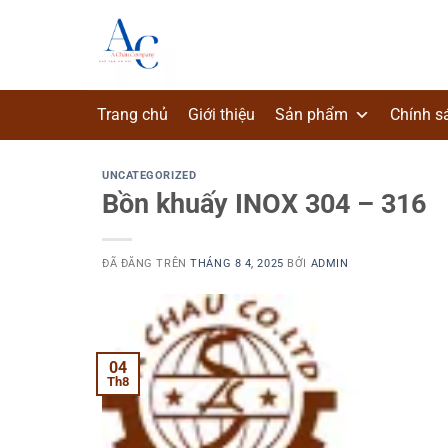
Chuyển
đến
nội
dung
Trang chủ
Giới thiệu
Sản phẩm
Chính s
UNCATEGORIZED
Bồn khuấy INOX 304 – 316
ĐÃ ĐĂNG TRÊN
THÁNG 8 4, 2025
BỞI
ADMIN
04
Th8