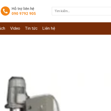
Hỗ trợ liên hệ
Tìm
090 9792 905
kiếm:
ách
Video
Tin tức
Liên hệ