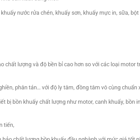
 khuấy nước rửa chén, khuấy sơn, khuấy mực in, sữa, bột
ất lượng và độ bền bỉ cao hơn so với các loại motor tr
hiền, phân tán… với độ ly tâm, đồng tâm vô cùng chuẩn 
iết bị bồn khuấy chất lượng như motor, canh khuấy, bồn i
 tiến,
m bảo chất lượng bồn khuấy đầu nghành với mức giá tốt n