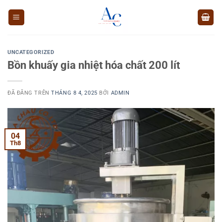
Chuyển
đến
nội
dung
UNCATEGORIZED
Bồn khuấy gia nhiệt hóa chất 200 lít
ĐÃ ĐĂNG TRÊN
THÁNG 8 4, 2025
BỞI
ADMIN
04
Th8