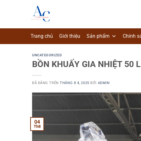
Chuyển
đến
nội
dung
Trang chủ
Giới thiệu
Sản phẩm
Chính s
UNCATEGORIZED
BỒN KHUẤY GIA NHIỆT 50 L
ĐÃ ĐĂNG TRÊN
THÁNG 8 4, 2025
BỞI
ADMIN
04
Th8