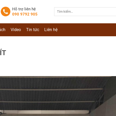
Hỗ trợ liên hệ
Tìm
090 9792 905
kiếm:
ách
Video
Tin tức
Liên hệ
ÍT