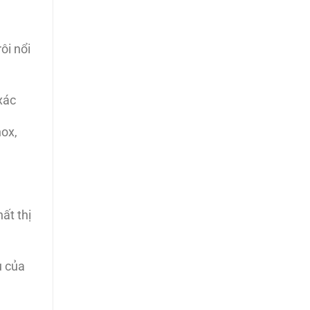
ôi nổi
xác
nox,
ất thị
u của