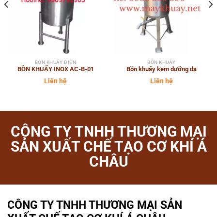
BỒN KHUẤY ĐIỆN
BỒN KHUẤY
BỒN KHUẤY INOX AC-B-01
Bồn khuấy kem dưỡng da
Liên hệ
Liên hệ
CÔNG TY TNHH THƯƠNG MẠI
SẢN XUẤT CHẾ TẠO CƠ KHÍ Á
CHÂU
CÔNG TY TNHH THƯƠNG MẠI SẢN