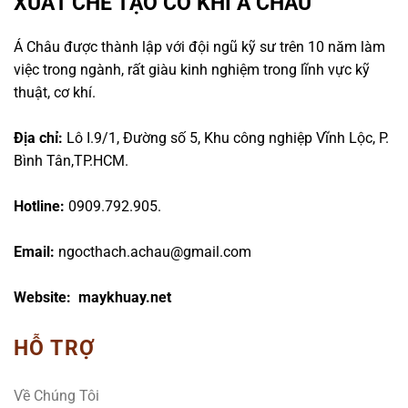
XUẤT CHẾ TẠO CƠ KHÍ Á CHÂU
Á Châu được thành lập với đội ngũ kỹ sư trên 10 năm làm
việc trong ngành, rất giàu kinh nghiệm trong lĩnh vực kỹ
thuật, cơ khí.
Địa chỉ:
Lô I.9/1, Đường số 5, Khu công nghiệp Vĩnh Lộc, P.
Bình Tân,TP.HCM.
Hotline:
0909.792.905.
Email:
ngocthach.achau@gmail.com
Website: maykhuay.net
HỖ TRỢ
Về Chúng Tôi