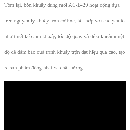
Tóm lại, bồn khuấy dung môi AC-B-29 hoạt động dựa
trên nguyên lý khuấy trộn cơ học, kết hợp với các yếu tố
như thiết kế cánh khuấy, tốc độ quay và điều khiển nhiệt
độ để đảm bảo quá trình khuấy trộn đạt hiệu quả cao, tạo
ra sản phẩm đồng nhất và chất lượng.