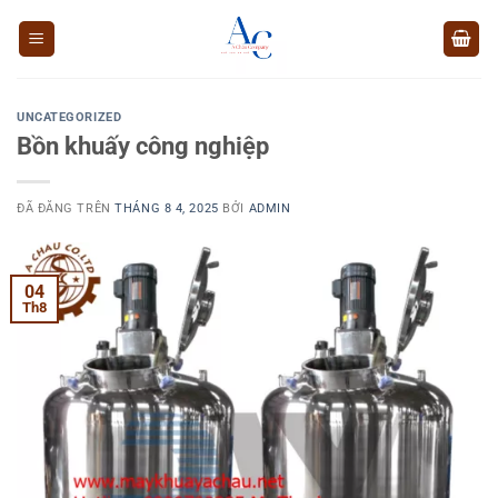
Chuyển
đến
nội
dung
UNCATEGORIZED
Bồn khuấy công nghiệp
ĐÃ ĐĂNG TRÊN
THÁNG 8 4, 2025
BỞI
ADMIN
04
Th8