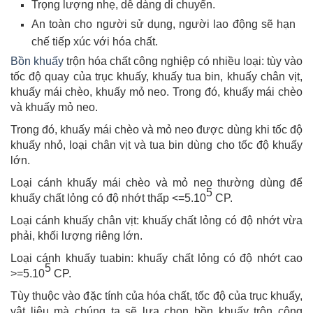
Trọng lượng nhẹ, dễ dàng di chuyển.
An toàn cho người sử dụng, người lao động sẽ hạn
chế tiếp xúc với hóa chất.
Bồn khuấy
trộn hóa chất công nghiệp có nhiều loại: tùy vào
tốc độ quay của trục khuấy, khuấy tua bin, khuấy chân vịt,
khuấy mái chèo, khuấy mỏ neo. Trong đó, khuấy mái chèo
và khuấy mỏ neo.
Trong đó, khuấy mái chèo và mỏ neo được dùng khi tốc độ
khuấy nhỏ, loại chân vịt và tua bin dùng cho tốc độ khuấy
lớn.
Loại cánh khuấy mái chèo và mỏ neo thường dùng để
5
khuấy chất lỏng có độ nhớt thấp <=5.10
CP.
Loại cánh khuấy chân vịt: khuấy chất lỏng có độ nhớt vừa
phải, khối lượng riêng lớn.
Loại cánh khuấy tuabin: khuấy chất lỏng có độ nhớt cao
5
>=5.10
CP.
Tùy thuộc vào đặc tính của hóa chất, tốc độ của trục khuấy,
vật liệu mà chúng ta sẽ lựa chọn bồn khuấy trộn công