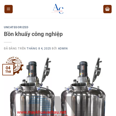
Chuyển
đến
nội
dung
UNCATEGORIZED
Bồn khuấy công nghiệp
ĐÃ ĐĂNG TRÊN
THÁNG 8 4, 2025
BỞI
ADMIN
04
Th8