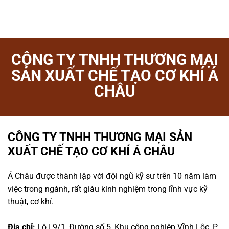
CÔNG TY TNHH THƯƠNG MẠI
SẢN XUẤT CHẾ TẠO CƠ KHÍ Á
CHÂU
CÔNG TY TNHH THƯƠNG MẠI SẢN
XUẤT CHẾ TẠO CƠ KHÍ Á CHÂU
Á Châu được thành lập với đội ngũ kỹ sư trên 10 năm làm
việc trong ngành, rất giàu kinh nghiệm trong lĩnh vực kỹ
thuật, cơ khí.
Địa chỉ:
Lô I.9/1, Đường số 5, Khu công nghiệp Vĩnh Lộc, P.