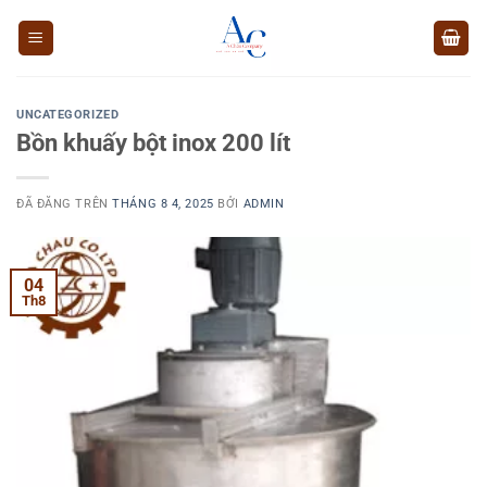
Chuyển
đến
nội
dung
UNCATEGORIZED
Bồn khuấy bột inox 200 lít
ĐÃ ĐĂNG TRÊN
THÁNG 8 4, 2025
BỞI
ADMIN
04
Th8