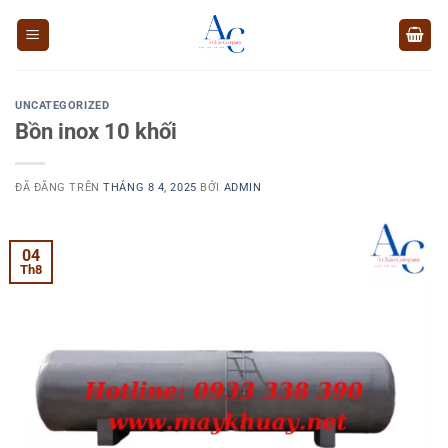
Chuyển
đến
nội
dung
UNCATEGORIZED
Bồn inox 10 khối
ĐÃ ĐĂNG TRÊN
THÁNG 8 4, 2025
BỞI
ADMIN
04
Th8