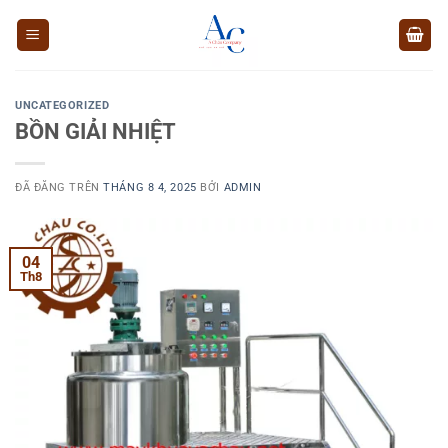
Chuyển
đến
nội
dung
UNCATEGORIZED
BỒN GIẢI NHIỆT
ĐÃ ĐĂNG TRÊN
THÁNG 8 4, 2025
BỞI
ADMIN
04
Th8