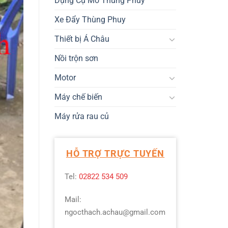
Dụng Cụ Mở Thùng Phuy
Xe Đẩy Thùng Phuy
Thiết bị Á Châu
Nồi trộn sơn
Motor
Máy chế biến
Máy rửa rau củ
HỖ TRỢ TRỰC TUYẾN
Tel:
02822 534 509
Mail:
ngocthach.achau@gmail.com