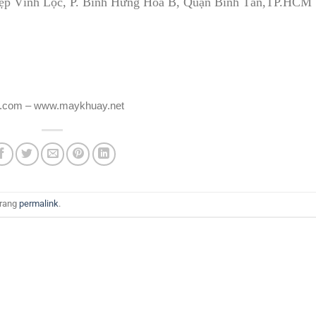
hiệp Vĩnh Lộc, P. Bình Hưng Hòa B, Quận Bình Tân,TP.HCM
.com – www.maykhuay.net
trang
permalink
.