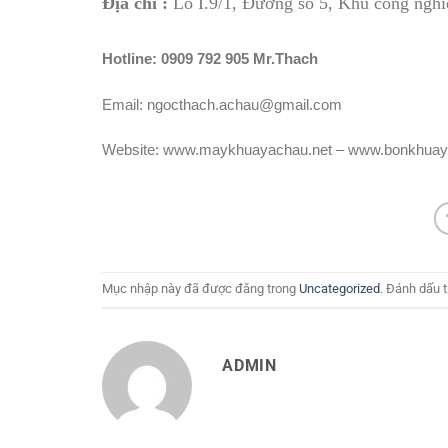
Địa chỉ :
Lô I.9/1, Đường số 5, Khu công ng
Hotline: 0909 792 905 Mr.Thach
Email: ngocthach.achau@gmail.com
Website: www.maykhuayachau.net – www.bonkhuay
Mục nhập này đã được đăng trong
Uncategorized
. Đánh dấu 
ADMIN