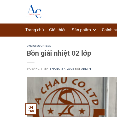
Chuyển
đến
nội
dung
Trang chủ
Giới thiệu
Sản phẩm
Chính s
UNCATEGORIZED
Bồn giải nhiệt 02 lớp
ĐÃ ĐĂNG TRÊN
THÁNG 8 4, 2025
BỞI
ADMIN
04
Th8