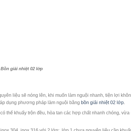
Bồn giải nhiệt 02 lớp
guyên liệu sẽ nóng lên, khi muốn làm nguội nhanh, tiện lợi khô
ng áp dụng phương pháp làm nguội bằng
bồn giải nhiệt 02 lớp
.
a có thể khuấy trộn đều, hòa tan các hợp chất nhanh chóng, vừa 
 inox 304, inox 316 với 2 lớp: lớp 1 chưa nguyên liệu cần khuấy