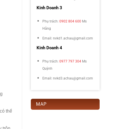
Kinh Doanh 3
Phụ trách:
0902 804 600
Ms
Hằng
Email: nvkd1.achau@gmail.com
Kinh Doanh 4
Phụ trách:
0977 797 304
Ms
Quỳnh
Email: nvkd3.achau@gmail.com
ng
MAP
có thể
 trộn,