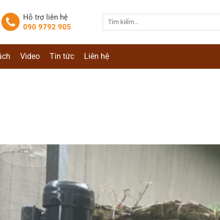
Hỗ trợ liên hệ
Tìm
090 9792 905
kiếm:
ách
Video
Tin tức
Liên hệ