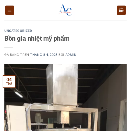
Chuyển
đến
nội
dung
UNCATEGORIZED
Bồn gia nhiệt mỹ phẩm
ĐÃ ĐĂNG TRÊN
THÁNG 8 4, 2025
BỞI
ADMIN
04
Th8