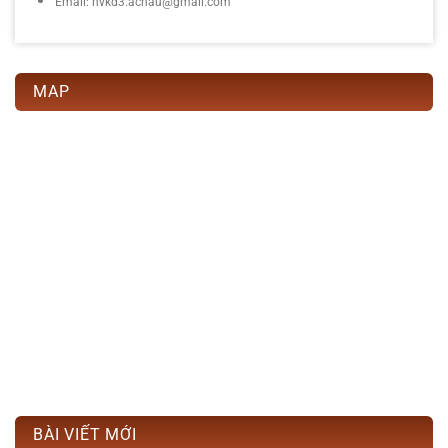
Email: nvkd3.achau@gmail.com
MAP
BÀI VIẾT MỚI