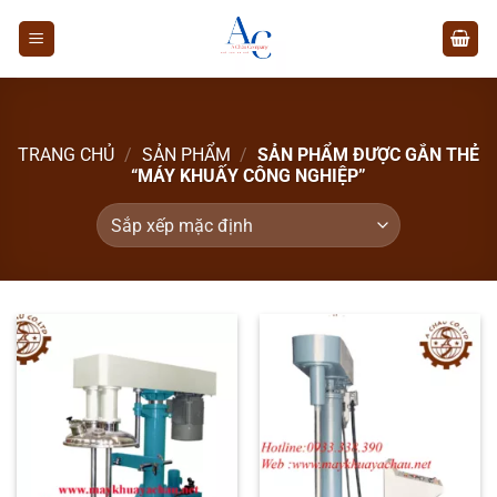
Chuyển
đến
nội
dung
TRANG CHỦ
/
SẢN PHẨM
/
SẢN PHẨM ĐƯỢC GẮN THẺ
“MÁY KHUẤY CÔNG NGHIỆP”