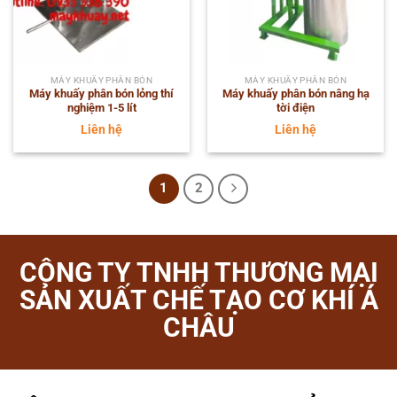
MÁY KHUẤY PHÂN BÓN
MÁY KHUẤY PHÂN BÓN
Máy khuấy phân bón lỏng thí
Máy khuấy phân bón nâng hạ
nghiệm 1-5 lít
tời điện
Liên hệ
Liên hệ
1
2
CÔNG TY TNHH THƯƠNG MẠI
SẢN XUẤT CHẾ TẠO CƠ KHÍ Á
CHÂU