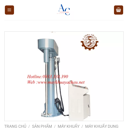
Chuyển
đến
nội
dung
TRANG CHỦ
/
SẢN PHẨM
/
MÁY KHUẤY
/
MÁY KHUẤY DUNG