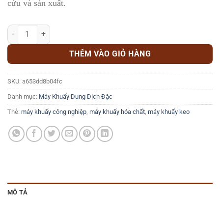
cứu và sản xuất.
Máy khuấy dịch đặc 2000 lít số lượng
THÊM VÀO GIỎ HÀNG
SKU:
a653dd8b04fc
Danh mục:
Máy Khuấy Dung Dịch Đặc
Thẻ:
máy khuấy công nghiệp
,
máy khuấy hóa chất
,
máy khuấy keo
MÔ TẢ