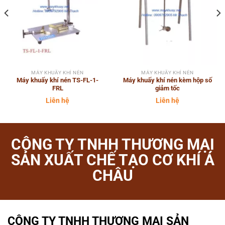
MÁY KHUẤY KHÍ NÉN
MÁY KHUẤY KHÍ NÉN
Máy khuấy khí nén TS-FL-1-
Máy khuấy khí nén kèm hộp số
FRL
giảm tốc
Liên hệ
Liên hệ
CÔNG TY TNHH THƯƠNG MẠI
SẢN XUẤT CHẾ TẠO CƠ KHÍ Á
CHÂU
CÔNG TY TNHH THƯƠNG MẠI SẢN