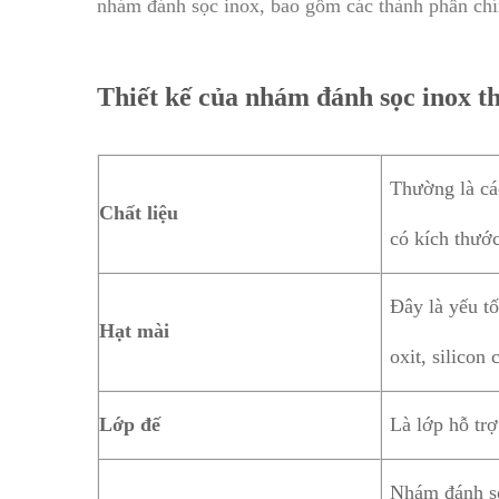
nhám đánh sọc inox, bao gồm các thành phần chín
Thiết kế của nhám đánh sọc inox t
Thường là cá
Chất liệu
có kích thướ
Đây là yếu tố
Hạt mài
oxit, silicon
Lớp đế
Là lớp hỗ trợ
Nhám đánh sọ