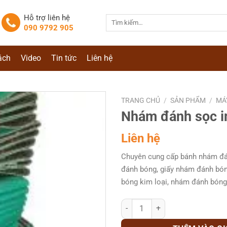
Hỗ trợ liên hệ
Tìm
090 9792 905
kiếm:
ách
Video
Tin tức
Liên hệ
TRANG CHỦ
/
SẢN PHẨM
/
MÁ
Nhám đánh sọc i
Liên hệ
Chuyên cung cấp bánh nhám đá
đánh bóng, giấy nhám đánh bón
bóng kim loại, nhám đánh bón
Nhám đánh sọc inox số lượng