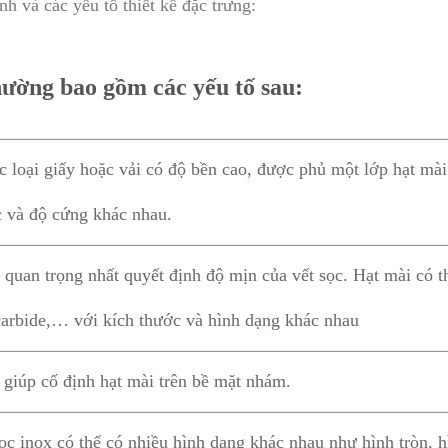
h và các yếu tố thiết kế đặc trưng:
hường bao gồm các yếu tố sau:
c loại giấy hoặc vải có độ bền cao, được phủ một lớp hạt mài
c và độ cứng khác nhau.
 quan trọng nhất quyết định độ mịn của vết sọc. Hạt mài có t
 carbide,… với kích thước và hình dạng khác nhau
 giúp cố định hạt mài trên bề mặt nhám.
c inox có thể có nhiều hình dạng khác nhau như hình tròn, h