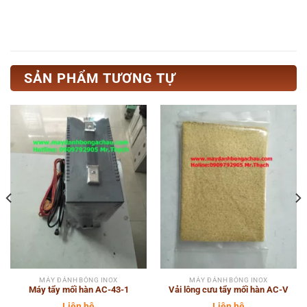
SẢN PHẨM TƯƠNG TỰ
MÁY ĐÁNH BÓNG INOX
MÁY ĐÁNH BÓNG INOX
Máy tẩy mối hàn AC-43-1
Vải lông cưu tẩy mối hàn AC-V
Liên hệ
Liên hệ