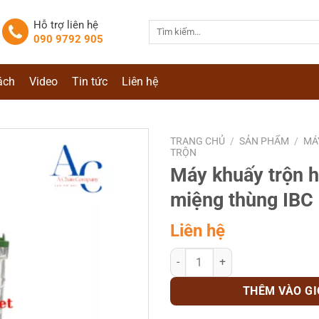
Hỗ trợ liên hệ
Tìm
090 9792 905
kiếm:
ách
Video
Tin tức
Liên hệ
TRANG CHỦ
/
SẢN PHẨM
/
MÁ
TRỘN
Máy khuấy trộn h
miệng thùng IBC
Liên hệ
Máy khuấy trộn hóa chất gá miện
THÊM VÀO G