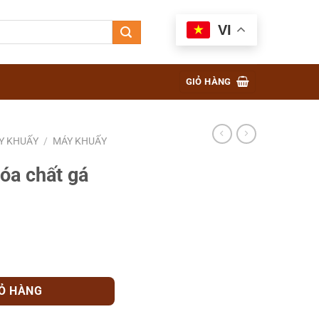
VI
GIỎ HÀNG
Y KHUẤY
/
MÁY KHUẤY
óa chất gá
g thùng IBC số lượng
IỎ HÀNG