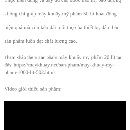
không chỉ giúp máy khuấy mỹ phẩm 50 lít hoạt động
hiệu quả mà còn kéo dài tuổi thọ của thiết bị, đảm bảo
sản phẩm luôn đạt chất lượng cao.
máy khuấy mỹ phẩm 20 lít
Tham khảo thêm sản phẩm
tại
https://maykhuay.net/san-pham/may-khuay-my-
đây:
pham-1000-lit-502.html
Video giới thiệu sản phẩm: