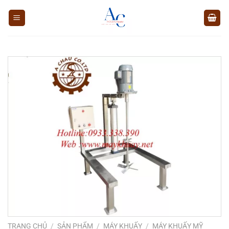
Chuyển
đến
nội
dung
TRANG CHỦ
/
SẢN PHẨM
/
MÁY KHUẤY
/
MÁY KHUẤY MỸ