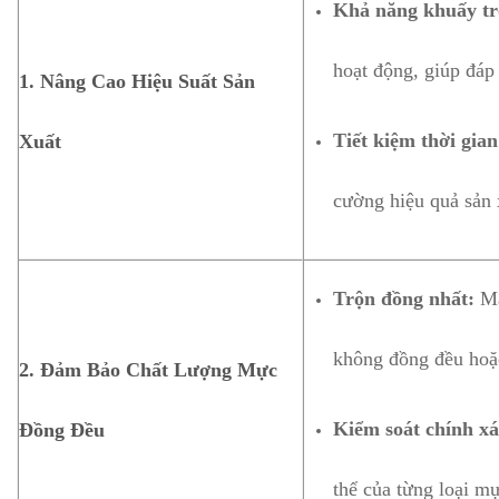
Khả năng khuấy tr
hoạt động, giúp đáp
1.
Nâng Cao Hiệu Suất Sản
Tiết kiệm thời gian
Xuất
cường hiệu quả sản 
Trộn đồng nhất:
Má
không đồng đều hoặ
2.
Đảm Bảo Chất Lượng Mực
Kiểm soát chính xá
Đồng Đều
thể của từng loại m