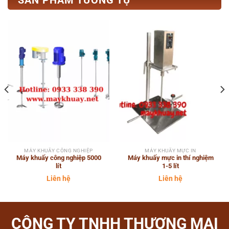
SẢN PHẨM TƯƠNG TỰ
MÁY KHUẤY CÔNG NGHIỆP
MÁY KHUẤY MỰC IN
Máy khuấy công nghiệp 5000
Máy khuấy mực in thí nghiệm
lít
1-5 lít
Liên hệ
Liên hệ
CÔNG TY TNHH THƯƠNG MẠI