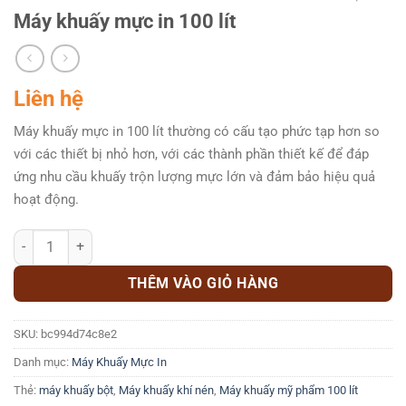
Máy khuấy mực in 100 lít
Liên hệ
Máy khuấy mực in 100 lít thường có cấu tạo phức tạp hơn so
với các thiết bị nhỏ hơn, với các thành phần thiết kế để đáp
ứng nhu cầu khuấy trộn lượng mực lớn và đảm bảo hiệu quả
hoạt động.
Máy khuấy mực in 100 lít số lượng
THÊM VÀO GIỎ HÀNG
SKU:
bc994d74c8e2
Danh mục:
Máy Khuấy Mực In
Thẻ:
máy khuấy bột
,
Máy khuấy khí nén
,
Máy khuấy mỹ phẩm 100 lít