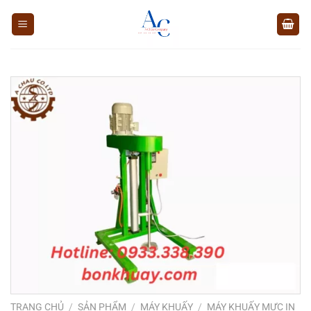
Chuyển
đến
nội
dung
TRANG CHỦ
/
SẢN PHẨM
/
MÁY KHUẤY
/
MÁY KHUẤY MỰC IN