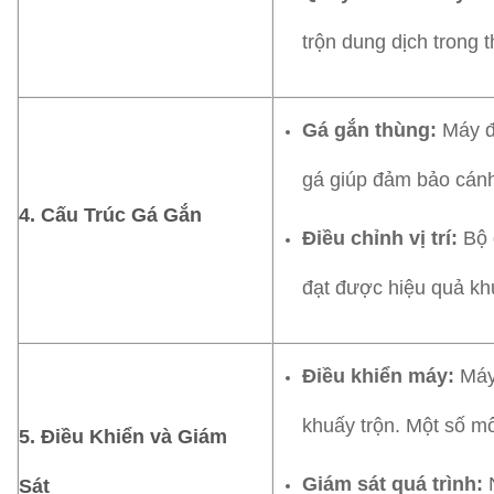
trộn dung dịch trong 
Gá gắn thùng:
Máy đư
gá giúp đảm bảo cánh 
4. Cấu Trúc Gá Gắn
Điều chỉnh vị trí:
Bộ g
đạt được hiệu quả khu
Điều khiển máy:
Máy 
khuấy trộn. Một số mô
5. Điều Khiển và Giám
Giám sát quá trình:
N
Sát