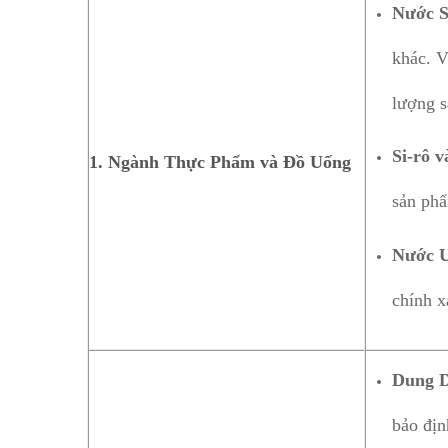
Nước S
khác. V
lượng 
Si-rô 
1.
Ngành Thực Phẩm và Đồ Uống
sản phẩ
Nước U
chính x
Dung D
bảo địn