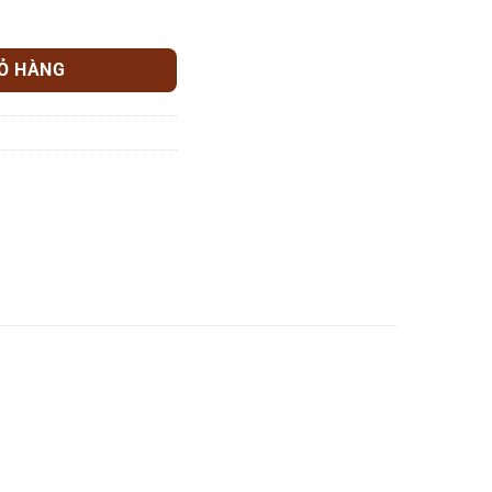
vòi AC-CR-10 số lượng
IỎ HÀNG