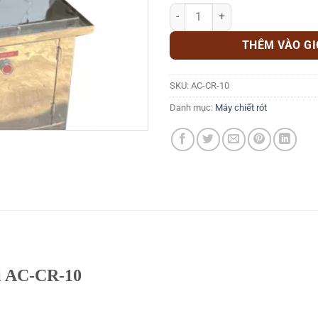
Máy chiết rót tự động 1 tự động 
THÊM VÀO G
SKU:
AC-CR-10
Danh mục:
Máy chiết rót
òi AC-CR-10