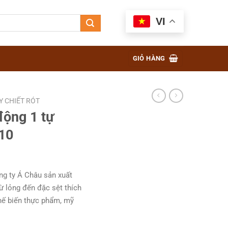
VI
GIỎ HÀNG
Y CHIẾT RÓT
động 1 tự
10
ng ty Á Châu sản xuất
từ lỏng đến đặc sệt thích
hế biến thực phẩm, mỹ