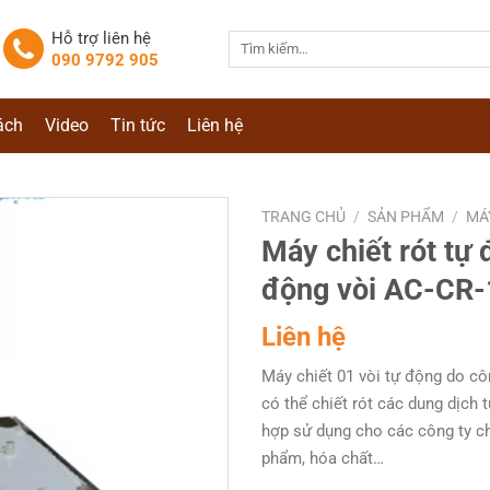
Hỗ trợ liên hệ
Tìm
090 9792 905
kiếm:
ách
Video
Tin tức
Liên hệ
TRANG CHỦ
/
SẢN PHẨM
/
MÁ
Máy chiết rót tự 
động vòi AC-CR-
Liên hệ
Máy chiết 01 vòi tự động do cô
có thể chiết rót các dung dịch 
hợp sử dụng cho các công ty c
phẩm, hóa chất…