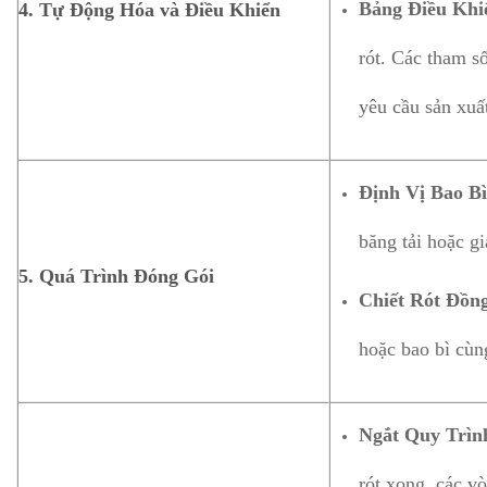
Bảng Điều Khi
4.
Tự Động Hóa và Điều Khiển
rót. Các tham số
yêu cầu sản xuấ
Định Vị Bao Bì
băng tải hoặc gi
5.
Quá Trình Đóng Gói
Chiết Rót Đồn
hoặc bao bì cùng
Ngắt Quy Trìn
rót xong, các vò