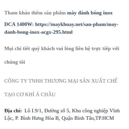
Tham khảo thêm sản phẩm
máy đánh bóng inox
DCA 1400W
:
https://maykhuay.net/san-pham/may-
danh-bong-inox-acgx-295.html
Mọi chi tiết quý khách vui lòng liên hệ trực tiếp với
chúng tôi
CÔNG TY TNHH THƯƠNG MẠI SẢN XUẤT CHẾ
TẠO CƠ KHÍ Á CHÂU
Địa chỉ:
Lô I.9/1, Đường số 5, Khu công nghiệp Vĩnh
Lộc, P. Bình Hưng Hòa B, Quận Bình Tân,TP.HCM