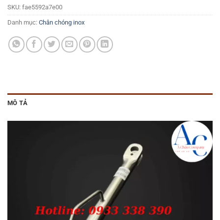
SKU:
fae5592a7e00
Danh mục:
Chân chóng inox
MÔ TẢ