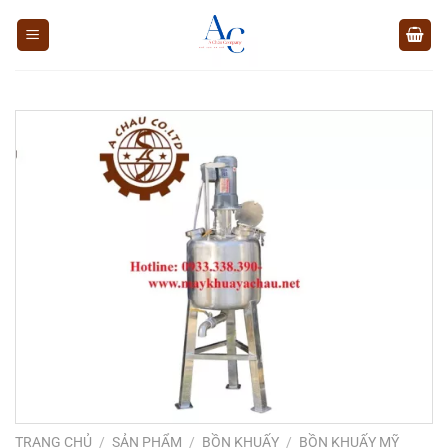
Chuyển
đến
nội
dung
TRANG CHỦ
/
SẢN PHẨM
/
BỒN KHUẤY
/
BỒN KHUẤY MỸ