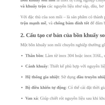
Bồn khuấy son môi
là thiết bị công nghiệp chuy
và khuấy trộn
các nguyên liệu như sáp, dầu, bơ 
Với đặc thù của son môi – là sản phẩm có thành
trộn mạnh mẽ
, và
chống bám dính tốt
để đảm b
2. Cấu tạo cơ bản của bồn khuấy s
Một bồn khuấy son môi chuyên nghiệp thường gồ
Thân bồn
: Làm từ inox 304 hoặc inox 316L, 
Cánh khuấy
: Thiết kế phù hợp với nguyên li
Hệ thống gia nhiệt
: Sử dụng
dầu truyền nhiệ
Bộ điều khiển tự động
: Có thể cài đặt thời g
Van xả
: Giúp chiết rót nguyên liệu sau khi kh