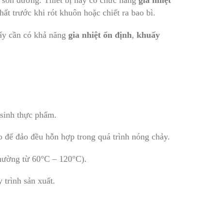
c son dưỡng. Thiết bị này có chức năng
gia nhiệt
ất trước khi rót khuôn hoặc chiết ra bao bì.
ấy cần có khả năng
gia nhiệt ổn định
,
khuấy
 sinh thực phẩm.
o để đảo đều hỗn hợp trong quá trình nóng chảy.
(thường từ 60°C – 120°C).
 trình sản xuất.