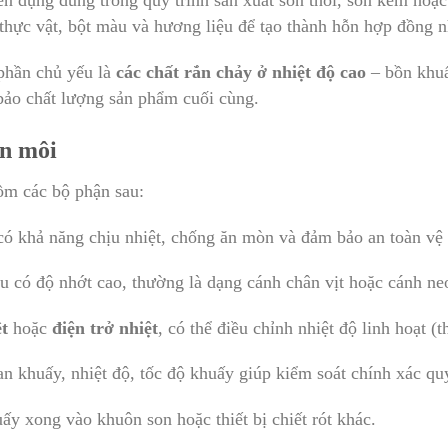
ên dụng dùng trong quy trình sản xuất son thỏi, son kem hoặ
thực vật, bột màu và hương liệu để tạo thành hỗn hợp đồng nh
 phần chủ yếu là
các chất rắn chảy ở nhiệt độ cao
– bồn khu
ảo chất lượng sản phẩm cuối cùng.
on môi
m các bộ phận sau:
có khả năng chịu nhiệt, chống ăn mòn và đảm bảo an toàn vệ
ệu có độ nhớt cao, thường là dạng cánh chân vịt hoặc cánh ne
t
hoặc
điện trở nhiệt
, có thể điều chỉnh nhiệt độ linh hoạt 
ian khuấy, nhiệt độ, tốc độ khuấy giúp kiểm soát chính xác quy
uấy xong vào khuôn son hoặc thiết bị chiết rót khác.