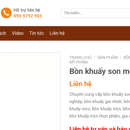
Hỗ trợ liên hệ
Tìm
090 9792 905
kiếm:
ách
Video
Tin tức
Liên hệ
TRANG CHỦ
/
SẢN PHẨM
/
BỒ
MỸ PHẨM
Bồn khuấy son m
Liên hệ
Chuyên cung cấp bồn khuấy so
nghiệp, bồn khuấy gia nhiệt, bồ
khuấy inox, bồn khuấy trộn, bồn
bồn khuấy trộn thực phẩm, gia
Liên hệ tư vấn và báo 