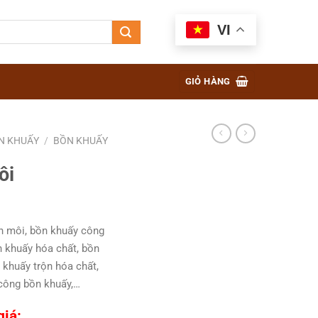
VI
GIỎ HÀNG
N KHUẤY
/
BỒN KHUẤY
ôi
n môi, bồn khuấy công
n khuấy hóa chất, bồn
 khuấy trộn hóa chất,
 công bồn khuấy,…
giá: