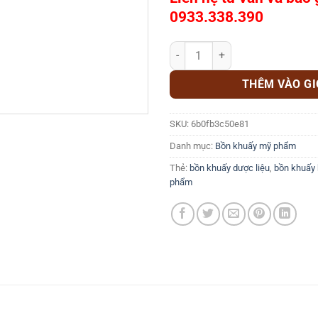
0933.338.390
Bồn khuấy son môi số lượng
THÊM VÀO G
SKU:
6b0fb3c50e81
Danh mục:
Bồn khuấy mỹ phẩm
Thẻ:
bồn khuấy dược liệu
,
bồn khuấy 
phẩm