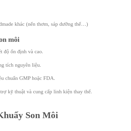
dmade khác (nến thơm, sáp dưỡng thể…)
son môi
t độ ổn định và cao.
g tích nguyên liệu.
tiêu chuẩn GMP hoặc FDA.
trợ kỹ thuật và cung cấp linh kiện thay thế.
Khuấy Son Môi