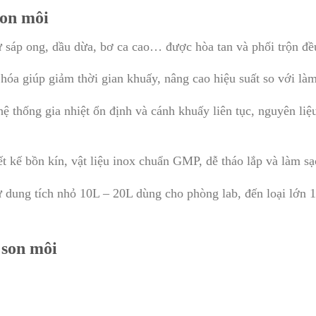
son môi
ư sáp ong, dầu dừa, bơ ca cao… được hòa tan và phối trộn đề
 hóa giúp giảm thời gian khuấy, nâng cao hiệu suất so với là
hệ thống gia nhiệt ổn định và cánh khuấy liên tục, nguyên liệ
ết kế bồn kín, vật liệu inox chuẩn GMP, dễ tháo lắp và làm sạ
từ dung tích nhỏ 10L – 20L dùng cho phòng lab, đến loại lớn
 son môi