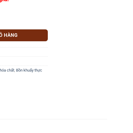
IỎ HÀNG
hóa chất
,
Bồn khuấy thực