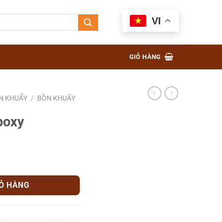
VI
GIỎ HÀNG
N KHUẤY
/
BỒN KHUẤY
poxy
IỎ HÀNG