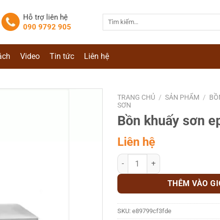
Hỗ trợ liên hệ
Tìm
090 9792 905
kiếm:
ách
Video
Tin tức
Liên hệ
TRANG CHỦ
/
SẢN PHẨM
/
BỒ
SƠN
Bồn khuấy sơn e
Liên hệ
Bồn khuấy sơn epoxy số lượng
THÊM VÀO G
SKU:
e89799cf3fde