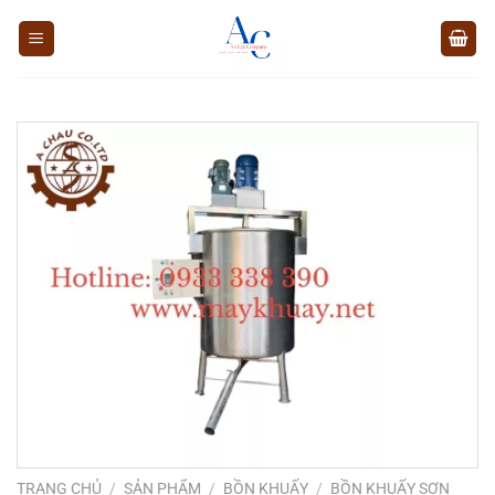
Chuyển
đến
nội
dung
TRANG CHỦ
/
SẢN PHẨM
/
BỒN KHUẤY
/
BỒN KHUẤY SƠN