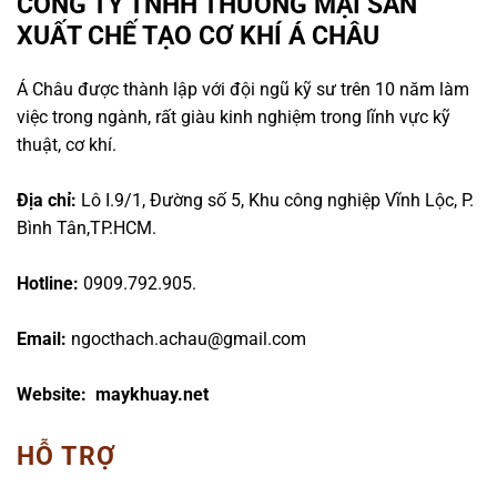
CÔNG TY TNHH THƯƠNG MẠI SẢN
XUẤT CHẾ TẠO CƠ KHÍ Á CHÂU
Á Châu được thành lập với đội ngũ kỹ sư trên 10 năm làm
việc trong ngành, rất giàu kinh nghiệm trong lĩnh vực kỹ
thuật, cơ khí.
Địa chỉ:
Lô I.9/1, Đường số 5, Khu công nghiệp Vĩnh Lộc, P.
Bình Tân,TP.HCM.
Hotline:
0909.792.905.
Email:
ngocthach.achau@gmail.com
Website: maykhuay.net
HỖ TRỢ