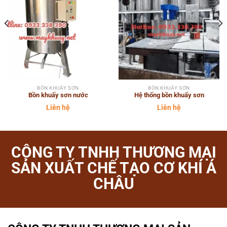
BỒN KHUẤY SƠN
BỒN KHUẤY SƠN
Bồn khuấy sơn nước
Hệ thống bồn khuấy sơn
Liên hệ
Liên hệ
CÔNG TY TNHH THƯƠNG MẠI
SẢN XUẤT CHẾ TẠO CƠ KHÍ Á
CHÂU